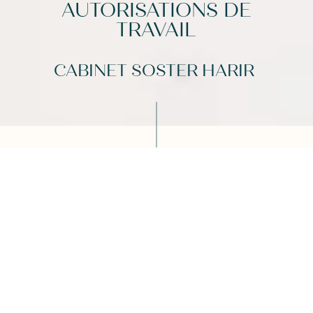
AUTORISATIONS DE
TRAVAIL
CABINET SOSTER HARIR
A U T O R I S A T I O N S
D E T R A V A I L
Un accompagnement juridique